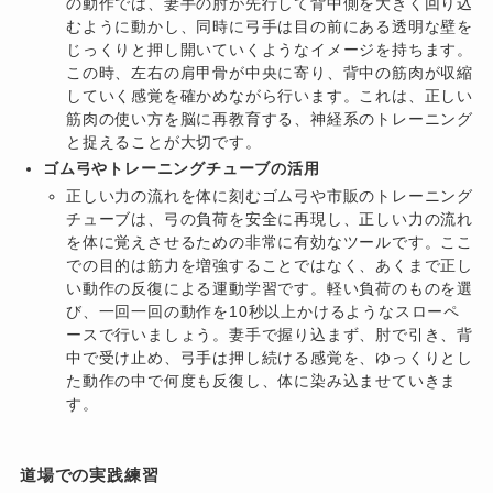
の動作では、妻手の肘が先行して背中側を大きく回り込
むように動かし、同時に弓手は目の前にある透明な壁を
じっくりと押し開いていくようなイメージを持ちます。
この時、左右の肩甲骨が中央に寄り、背中の筋肉が収縮
していく感覚を確かめながら行います。これは、正しい
筋肉の使い方を脳に再教育する、神経系のトレーニング
と捉えることが大切です。
ゴム弓やトレーニングチューブの活用
正しい力の流れを体に刻むゴム弓や市販のトレーニング
チューブは、弓の負荷を安全に再現し、正しい力の流れ
を体に覚えさせるための非常に有効なツールです。ここ
での目的は筋力を増強することではなく、あくまで正し
い動作の反復による運動学習です。軽い負荷のものを選
び、一回一回の動作を10秒以上かけるようなスローペ
ースで行いましょう。妻手で握り込まず、肘で引き、背
中で受け止め、弓手は押し続ける感覚を、ゆっくりとし
た動作の中で何度も反復し、体に染み込ませていきま
す。
道場での実践練習