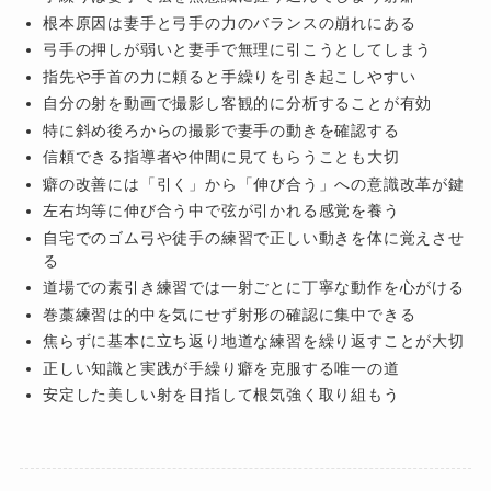
根本原因は妻手と弓手の力のバランスの崩れにある
弓手の押しが弱いと妻手で無理に引こうとしてしまう
指先や手首の力に頼ると手繰りを引き起こしやすい
自分の射を動画で撮影し客観的に分析することが有効
特に斜め後ろからの撮影で妻手の動きを確認する
信頼できる指導者や仲間に見てもらうことも大切
癖の改善には「引く」から「伸び合う」への意識改革が鍵
左右均等に伸び合う中で弦が引かれる感覚を養う
自宅でのゴム弓や徒手の練習で正しい動きを体に覚えさせ
る
道場での素引き練習では一射ごとに丁寧な動作を心がける
巻藁練習は的中を気にせず射形の確認に集中できる
焦らずに基本に立ち返り地道な練習を繰り返すことが大切
正しい知識と実践が手繰り癖を克服する唯一の道
安定した美しい射を目指して根気強く取り組もう