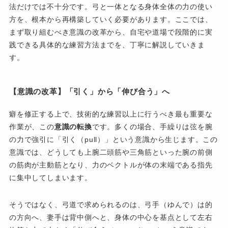
法だけでは不十分です。弓と一体となる身体全体の力の使い
方を、根本から再構築していく必要があります。ここでは、
まず取り組むべき意識の改革から、自宅や道場で段階的に実
践できる具体的な練習方法までを、丁寧に解説していきま
す。
【意識の改革】「引く」から「伸び合う」へ
癖を修正する上で、技術的な練習以上に行うべき最も重要な
作業が、この
意識の転換
です。多くの場合、手繰りは弦を腕
の力で強引に「引く（pull）」という意識から生じます。この
意識では、どうしても上腕二頭筋や三角筋といった腕の前側
の筋肉が主動筋となり、力のベクトルが体の末端である指先
に集中してしまいます。
そうではなく、弓道で求められるのは、弓手（ゆんで）は的
の方向へ、妻手は背中側へと、身体の中心を基点として左右