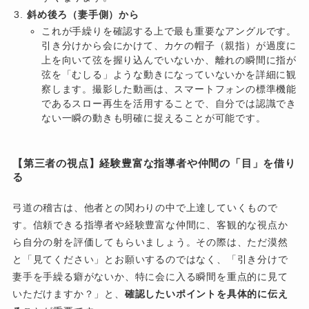
斜め後ろ（妻手側）から
これが手繰りを確認する上で最も重要なアングルです。
引き分けから会にかけて、カケの帽子（親指）が過度に
上を向いて弦を握り込んでいないか、離れの瞬間に指が
弦を「むしる」ような動きになっていないかを詳細に観
察します。撮影した動画は、スマートフォンの標準機能
であるスロー再生を活用することで、自分では認識でき
ない一瞬の動きも明確に捉えることが可能です。
【第三者の視点】経験豊富な指導者や仲間の「目」を借り
る
弓道の稽古は、他者との関わりの中で上達していくもので
す。信頼できる指導者や経験豊富な仲間に、客観的な視点か
ら自分の射を評価してもらいましょう。その際は、ただ漠然
と「見てください」とお願いするのではなく、「引き分けで
妻手を手繰る癖がないか、特に会に入る瞬間を重点的に見て
いただけますか？」と、
確認したいポイントを具体的に伝え