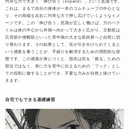
均等な力で大きく「伸び合う（expand）」という意識です。
これは、まるで自分の身体が一本のゴムチューブの中心とな
り、その両端を左右に均等な力で押し広げていくようなイメ
ージです。この「伸び合う」意識が正しく働けば、力のベク
トルは体の中心から外側へ向かって大きく広がり、主動筋は
広背筋や僧帽筋といった背中側の大きな筋肉群へと自然に切
り替わります。その結果として、弦が引き分けられてくると
いう感覚を養うことが、手繰りを解消するための理想的な状
態です。この感覚が身につくと、指先は弦を「握る」ための
部位ではなく、単に力を背中に伝えるための「フック」とし
ての役割に徹することができ、不要な力みが自然と抜けてい
きます。
自宅でもできる基礎練習