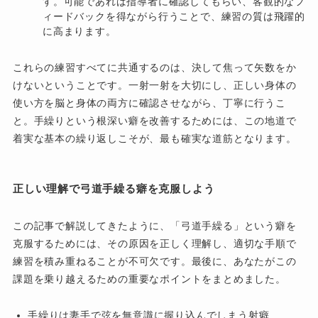
す。可能であれば指導者に確認してもらい、客観的なフ
ィードバックを得ながら行うことで、練習の質は飛躍的
に高まります。
これらの練習すべてに共通するのは、決して焦って矢数をか
けないということです。一射一射を大切にし、正しい身体の
使い方を脳と身体の両方に確認させながら、丁寧に行うこ
と。手繰りという根深い癖を改善するためには、この地道で
着実な基本の繰り返しこそが、最も確実な道筋となります。
正しい理解で弓道手繰る癖を克服しよう
この記事で解説してきたように、「弓道手繰る」という癖を
克服するためには、その原因を正しく理解し、適切な手順で
練習を積み重ねることが不可欠です。最後に、あなたがこの
課題を乗り越えるための重要なポイントをまとめました。
手繰りは妻手で弦を無意識に握り込んでしまう射癖