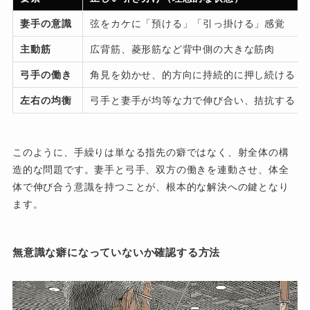
妻手の意識
弦をカケに「預ける」「引っ掛ける」感覚
主動筋
広背筋、菱形筋など背中側の大きな筋肉
弓手の働き
角見を効かせ、的方向に持続的に押し続ける
左右の均衡
弓手と妻手が均等な力で伸び合い、拮抗する
このように、手繰りは単なる指先の癖ではなく、射全体の構
造的な問題です。妻手と弓手、双方の働きを連動させ、体全
体で伸び合う意識を持つことが、根本的な解決への鍵となり
ます。
無意識な癖になっていないか確認する方法