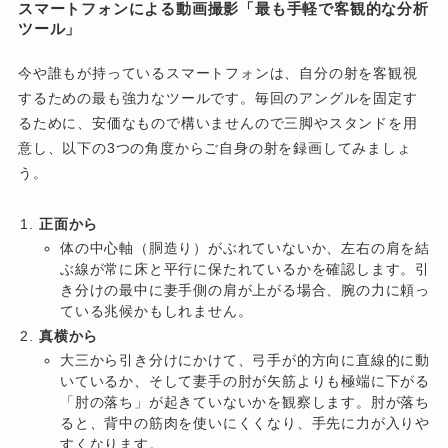
スマートフォンによる動画撮影「最も手軽で客観的な分析
ツール」
今や誰もが持っているスマートフォンは、自分の射を客観視
するための最も強力なツールです。毎回のアングルを固定す
るために、安価なもので構いませんので三脚やスタンドを用
意し、以下の3つの角度からご自身の射を録画してみましょ
う。
正面から
体の中心軸（胴造り）がぶれていないか、左右の肩を結
ぶ線が常に床と平行に保たれているかを確認します。引
き分けの最中に妻手側の肩が上がる場合、腕の力に頼っ
ている兆候かもしれません。
真横から
大三から引き分けにかけて、弓手が的方向に直線的に動
いているか、そして妻手の肘が矢筋よりも極端に下がる
「肘の落ち」が起きていないかを観察します。肘が落ち
ると、背中の筋肉を使いにくくなり、手先に力が入りや
すくなります。