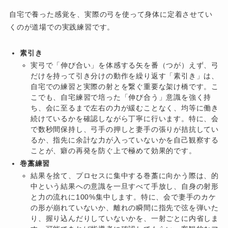
自宅で養った感覚を、実際の弓を使って身体に定着させてい
くのが道場での実践練習です。
素引き
実弓で「伸び合い」を体感する矢を番（つが）えず、弓
だけを持って引き分けの動作を繰り返す「素引き」は、
自宅での練習と実際の射とを繋ぐ重要な架け橋です。こ
こでも、自宅練習で培った「伸び合う」意識を強く持
ち、会に至るまで左右の力が緩むことなく、均等に働き
続けているかを確認しながら丁寧に行います。特に、会
で数秒間保持し、弓手の押しと妻手の張りが拮抗してい
るか、指先に余計な力が入っていないかを自己観察する
ことが、癖の再発を防ぐ上で極めて効果的です。
巻藁練習
結果を捨て、プロセスに集中する巻藁に向かう際は、的
中という結果への意識を一旦すべて手放し、自身の射形
と力の流れに100%集中します。特に、会で妻手のカケ
の形が崩れていないか、離れの瞬間に指先で弦を弾いた
り、握り込んだりしていないかを、一射ごとに内省しま