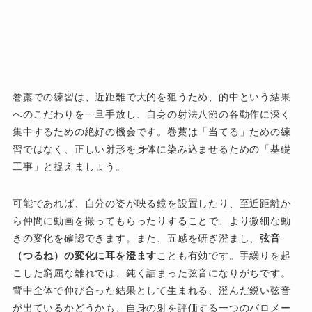
巻藁での練習は、近距離で大的を狙うため、的中という結果
へのこだわりを一旦手放し、自身の射法八節の各動作に深く
集中するための絶好の機会です。巻藁は「当てる」ための練
習ではなく、正しい射形を身体に染み込ませるための「基礎
工事」と捉えましょう。
可能であれば、自分の姿が映る鏡を設置したり、至近距離か
ら仲間に動画を撮ってもらったりすることで、より微細な動
きの変化を確認できます。また、五感を研ぎ澄まし、
弦音
（つるね）の変化に耳を澄ます
ことも有効です。手繰りを起
こした窮屈な離れでは、鈍く詰まった弦音になりがちです。
背中全体で伸び合った結果として生まれる、澄んだ鋭い弦音
が出ているかどうかも、自身の射を評価する一つのバロメー