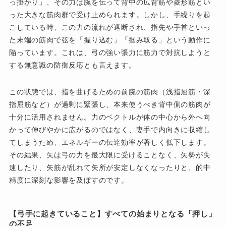
っ掛かり」、その力は腕を伝って背中の広背筋や菱形筋とい
った大きな筋肉群で受け止められます。しかし、手繰りを起
こしている時、この力の流れが遮断され、指先や手首といっ
た末端の筋肉で弦を「握り込む」「掴み取る」という動作に
陥っています。これは、弓の強い張力に筋力で対抗しようと
する無意識の防御反応とも言えます。
この状態では、指を曲げるための前腕の筋肉（浅指屈筋・深
指屈筋など）が過剰に緊張し、本来使うべき背中側の筋肉が
十分に活用されません。力のベクトルが体の中心から外へ向
かって伸びやかに広がるのではなく、妻手で内向きに収縮し
てしまうため、エネルギーの伝達効率が著しく低下します。
その結果、矢は弓の力を最大限に受けることなく、矢勢が失
速したり、矢筋が乱れて矢所が安定しなくなったりと、的中
精度に深刻な影響を及ぼすのです。
【弓手に起きていること】すべての始まりとなる「押し」
の不足