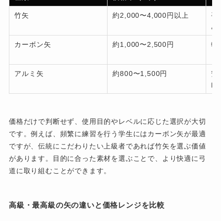
竹矢
約2,000〜4,000円以上
手
あ
カーボン矢
約1,000〜2,500円
軽
く
アルミ矢
約800〜1,500円
安
曲
価格だけで判断せず、使用目的やレベルに応じた選択が大切
です。例えば、頻繁に練習を行う学生にはカーボン矢が最適
ですが、伝統にこだわりたい上級者であれば竹矢を選ぶ価値
があります。目的に合った素材を選ぶことで、より快適に弓
道に取り組むことができます。
高級・最高級の矢の違いと価格レンジを比較