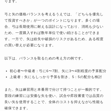
ります。
弓と矢の価格バランスを考えるうえでは、「どちらを優先し
て投資すべきか」が一つのポイントになります。多くの場
合、弓は長期使用に耐える設計になっており、消耗も少ない
ため、一度購入すれば数年単位で使い続けることができま
す。一方で、矢は紛失や破損のリスクがあるため、ある程度
の買い替えが必要になります。
以下は、バランスを取るための考え方の例です。
初心者〜中級者：弓に6〜7割、矢に3〜4割程度の予算配分
上級者：矢にもしっかり予算を割き、5：5の配分も検討
また、矢は練習用と本番用で分けて持つことが一般的です。
普段の練習には安価な矢を使い、試合や昇段審査では品質の
良い矢を使用することで、全体のコストを抑えながら性能も
確保できます。