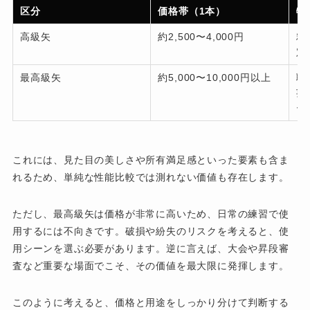
区分
価格帯（1本）
特
高級矢
約2,500〜4,000円
精
定
最高級矢
約5,000〜10,000円以上
職
芸
ー
これには、見た目の美しさや所有満足感といった要素も含ま
れるため、単純な性能比較では測れない価値も存在します。
ただし、最高級矢は価格が非常に高いため、日常の練習で使
用するには不向きです。破損や紛失のリスクを考えると、使
用シーンを選ぶ必要があります。逆に言えば、大会や昇段審
査など重要な場面でこそ、その価値を最大限に発揮します。
このように考えると、価格と用途をしっかり分けて判断する