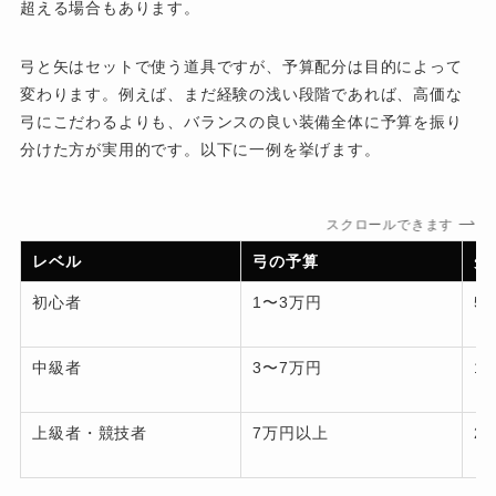
超える場合もあります。
弓と矢はセットで使う道具ですが、予算配分は目的によって
変わります。例えば、まだ経験の浅い段階であれば、高価な
弓にこだわるよりも、バランスの良い装備全体に予算を振り
分けた方が実用的です。以下に一例を挙げます。
スクロールできます
レベル
弓の予算
矢
初心者
1〜3万円
5
中級者
3〜7万円
1
上級者・競技者
7万円以上
2