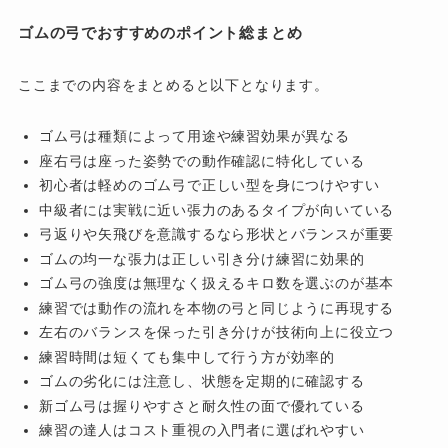
ゴムの弓でおすすめのポイント総まとめ
ここまでの内容をまとめると以下となります。
ゴム弓は種類によって用途や練習効果が異なる
座右弓は座った姿勢での動作確認に特化している
初心者は軽めのゴム弓で正しい型を身につけやすい
中級者には実戦に近い張力のあるタイプが向いている
弓返りや矢飛びを意識するなら形状とバランスが重要
ゴムの均一な張力は正しい引き分け練習に効果的
ゴム弓の強度は無理なく扱えるキロ数を選ぶのが基本
練習では動作の流れを本物の弓と同じように再現する
左右のバランスを保った引き分けが技術向上に役立つ
練習時間は短くても集中して行う方が効率的
ゴムの劣化には注意し、状態を定期的に確認する
新ゴム弓は握りやすさと耐久性の面で優れている
練習の達人はコスト重視の入門者に選ばれやすい