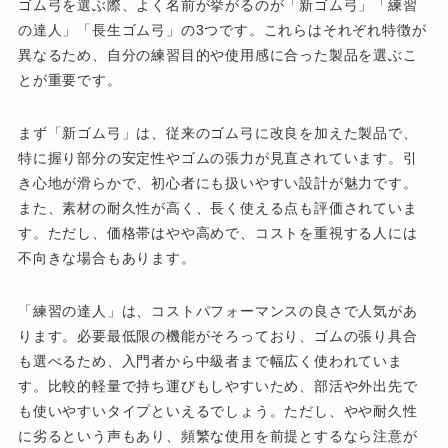
ゴム弓を選ぶ際、よく名前が挙がるのが「新ゴム弓」「練習
の達人」「長生ゴム弓」の3つです。これらはそれぞれ特徴が
異なるため、自分の練習目的や使用感に合った製品を選ぶこ
とが重要です。
まず「新ゴム弓」は、従来のゴム弓に改良を加えた製品で、
特に握り部分の安定性やゴムの張力が見直されています。引
き心地が滑らかで、初心者にも扱いやすい設計が魅力です。
また、素材の耐久性が高く、長く使える点も評価されていま
す。ただし、価格帯はやや高めで、コストを重視する人には
不向きな場合もあります。
「練習の達人」は、コストパフォーマンスの良さで人気があ
ります。必要最低限の機能がそろっており、ゴムの張り具合
も選べるため、入門者から中級者まで幅広く使われていま
す。比較的軽量で持ち運びもしやすいため、部活や外出先で
も使いやすいタイプといえるでしょう。ただし、やや耐久性
に劣るという声もあり、頻繁な使用を前提とするなら注意が