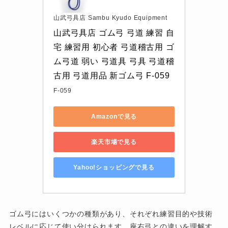
山武弓具店 Sambu Kyudo Equipment
山武弓具店 ゴム弓 弓道 練習 自
宅 練習用 初心者 弓道稽古用 ゴ
ム弓道 弱い 弓道具 弓具 弓道稽
古用 弓道用品 新ゴム弓 F-059
F-059
Amazonで見る
楽天市場で見る
Yahoo!ショッピングで見る
ゴム弓にはいくつかの種類があり、それぞれ練習目的や技術
レベルに応じて使い分けられます。座右弓との違いを理解す