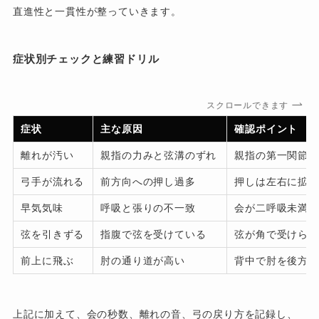
直進性と一貫性が整っていきます。
症状別チェックと練習ドリル
スクロールできます
症状
主な原因
確認ポイント
離れが汚い
親指の力みと弦溝のずれ
親指の第一関節が
弓手が流れる
前方向への押し過多
押しは左右に拡が
早気気味
呼吸と張りの不一致
会が二呼吸未満で
弦を引きずる
指腹で弦を受けている
弦が角で受けられ
前上に飛ぶ
肘の通り道が高い
背中で肘を後方へ
上記に加えて、会の秒数、離れの音、弓の戻り方を記録し、