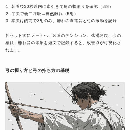
装着後30秒以内に素引きで角の収まりを確認（3回）
半矢で会二呼吸→自然離れ（5射）
本矢は的前で3射のみ、離れの直進音と弓の振動を記録
各セット後にノートへ、装着のテンション、弦溝角度、会の
感触、離れ音の印象を短文で記録すると、改善点が可視化さ
れます。
弓の握り方と弓の持ち方の基礎