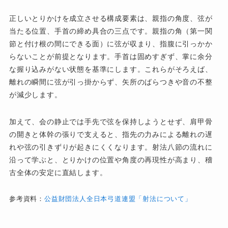
正しいとりかけを成立させる構成要素は、親指の角度、弦が
当たる位置、手首の締め具合の三点です。親指の角（第一関
節と付け根の間にできる面）に弦が収まり、指腹に引っかか
らないことが前提となります。手首は固めすぎず、掌に余分
な握り込みがない状態を基準にします。これらがそろえば、
離れの瞬間に弦が引っ掛からず、矢所のばらつきや音の不整
が減少します。
加えて、会の静止では手先で弦を保持しようとせず、肩甲骨
の開きと体幹の張りで支えると、指先の力みによる離れの遅
れや弦の引きずりが起きにくくなります。射法八節の流れに
沿って学ぶと、とりかけの位置や角度の再現性が高まり、稽
古全体の安定に直結します。
参考資料：
公益財団法人全日本弓道連盟「射法について」