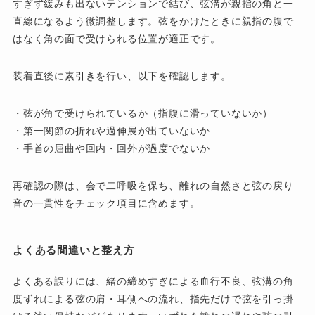
すぎず緩みも出ないテンションで結び、弦溝が親指の角と一
直線になるよう微調整します。弦をかけたときに親指の腹で
はなく角の面で受けられる位置が適正です。
装着直後に素引きを行い、以下を確認します。
・弦が角で受けられているか（指腹に滑っていないか）
・第一関節の折れや過伸展が出ていないか
・手首の屈曲や回内・回外が過度でないか
再確認の際は、会で二呼吸を保ち、離れの自然さと弦の戻り
音の一貫性をチェック項目に含めます。
よくある間違いと整え方
よくある誤りには、緒の締めすぎによる血行不良、弦溝の角
度ずれによる弦の肩・耳側への流れ、指先だけで弦を引っ掛