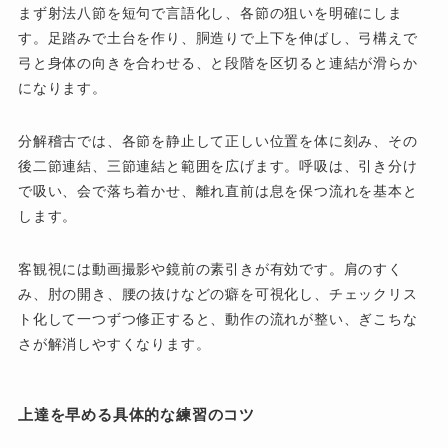
まず射法八節を短句で言語化し、各節の狙いを明確にしま
す。足踏みで土台を作り、胴造りで上下を伸ばし、弓構えで
弓と身体の向きを合わせる、と段階を区切ると連結が滑らか
になります。
分解稽古では、各節を静止して正しい位置を体に刻み、その
後二節連結、三節連結と範囲を広げます。呼吸は、引き分け
で吸い、会で落ち着かせ、離れ直前は息を保つ流れを基本と
します。
客観視には動画撮影や鏡前の素引きが有効です。肩のすく
み、肘の開き、腰の抜けなどの癖を可視化し、チェックリス
ト化して一つずつ修正すると、動作の流れが整い、ぎこちな
さが解消しやすくなります。
上達を早める具体的な練習のコツ