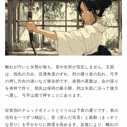
離れが汚いと矢勢が落ち、音や矢所が安定しません。主因
は、指先の力み、弦溝角度のずれ、肘の通り道の乱れ、弓手
の押し方向の迷いなど複合的です。改善の基盤は、会の張り
を体幹で作り、指先は保持の最小限、肘は矢筋に沿って後方
へ通し、弓手は面で押すことにあります。
症状別のチェックポイントとドリルは下表の通りです。表の
項目を一つずつ検証し、音（澄んだ弦音）と振動（まっすぐ
な戻り）を手がかりに精度を高めます。反復により、離れの