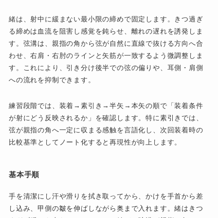
緒は、射中に緩まない最小限の締めで固定します。きつ過ぎ
る締めは血流を阻害し感覚を鈍らせ、離れの遅れを誘発しま
す。弦溝は、親指の角から弦が自然に直線で抜ける方向へ合
わせ、右肩・右肘のラインと矢筋が一致するよう微調整しま
す。これにより、引き分け後半での弦の偏りや、耳側・肩側
への流れを抑制できます。
練習段階では、装着→素引き→半矢→本矢の順で「装着条件
が射にどう反映されるか」を確認します。特に素引きでは、
弦が親指の角へ一定に収まる感触を言語化し、次回装着時の
比較基準としてノート化すると再現性が向上します。
基本手順
手を清潔にし汗や滑りを拭き取ってから、かけを手首から差
し込み、甲側の皺を伸ばしながら奥まで入れます。緒はきつ