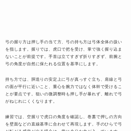
弓の握り方は押し手の当て方、弓の持ち方は弓体全体の扱い
を指します。握りでは、虎口で把を受け、掌で強く握り込ま
ないことが前提です。手首は立てすぎず折りすぎず、前腕と
弓の角度が自然に保たれる位置を基準にします。
持ち方では、胴造りの安定上に弓が真っすぐ立ち、肩線と弓
の面が平行に近いこと、重心を腕力ではなく体幹で受けるこ
とが要点です。狙いの微調整時も押し手が暴れず、離れで弓
がねじれにくくなります。
練習では、空握りで虎口の角度を確認し、巻藁で押しの方向
を壁面などの直線基準に合わせて再現します。手のひらで弓