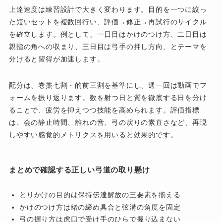
上達速度は練習設計で大きく変わります。目的を一つに絞っ
た短いセットを複数回行い、評価→修正→再試行のサイクル
を確立します。例として、一日目はかけのつけ方、二日目は
親指の角への収まり、三日目は弓手の押し方向、とテーマを
分けると習得が加速します。
配分は、巻藁七割・的前三割を基準にし、週一回は動画でフ
ォームを振り返ります。数を射つ日と質を徹底する日を分け
ることで、疲労を抑えつつ技能を高められます。評価指標
は、会の静止時間、離れの音、弓の戻りの素直さなど、再現
しやすい感覚的メトリクスを用いると効果的です。
まとめで確認する正しい弓道の取り懸け
とりかけの目的は保持伝達解放の三要素を揃える
かけのつけ方は緒の締め具合と弦溝の角度を固定
弓の握り方は虎口で受け手のひらで握り込まない