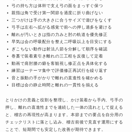
弓の持ち方は体幹で支え弓の面をまっすぐ保つ
親指は角で受け第一関節を過度に折り曲げない
三つがけは手の大きさに合うサイズで遊びをなくす
弓手は左右へ拡がる感覚で前への押し過多を避ける
離れが汚いときは指の力みと肘の軌道を優先修正
早気は会の呼吸配分を整え二呼吸以上を目安にする
ぎこちない動作は射法八節を分解して順序を確認
巻藁で装着素引き離れの三工程を反復して定着
動画で肩肘腰の癖を客観視し修正点を具体化する
練習は一テーマ集中で評価修正再試行を繰り返す
音と振動の手がかりで離れの直進性を確かめる
目標は会の静止時間と離れの一貫性を揃える
とりかけの意義と役割を整理し、かけ装着から手内、弓手の
押し、離れの直進性までを連続した一体の流れとして捉える
と、稽古の再現性が高まります。本節までの要点を自分用の
チェックリストに落とし込み、稽古前後で見直す運用にする
ことで、短期間でも安定した改善が期待できます。