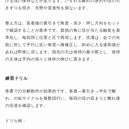
ける浅い保持などがあります。いずれも離れの遅れや弦の引
きずりを招き、矢勢や直進性を損ないます。
整え方は、装着後の素引きで角度・深さ・押し方向をセット
で確認することが基本です。親指の角に弦が当たる触覚を基
準化し、毎回同じ位置と圧で再現します。弦溝は、会での矢
筋に対して平行に近い角度へ微修正し、斜めに入る違和感が
あれば即座に戻します。指先の力は保持の最小限とし、保持
の主体は手内の張りと体幹の伸びに置きます。
練習ドリル
巻藁での分解動作が効果的です。装着→素引き→半矢で離
れ、の短サイクルを複数回行い、毎回の弦の収まりと離れ後
の弦道を確認します。
ドリル例：