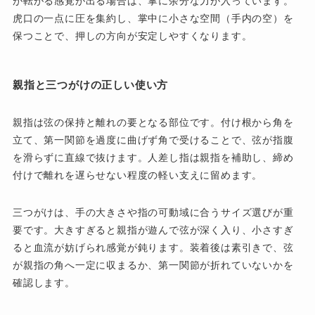
が転がる感覚が出る場合は、掌に余分な力が入っています。
虎口の一点に圧を集約し、掌中に小さな空間（手内の空）を
保つことで、押しの方向が安定しやすくなります。
親指と三つがけの正しい使い方
親指は弦の保持と離れの要となる部位です。付け根から角を
立て、第一関節を過度に曲げず角で受けることで、弦が指腹
を滑らずに直線で抜けます。人差し指は親指を補助し、締め
付けで離れを遅らせない程度の軽い支えに留めます。
三つがけは、手の大きさや指の可動域に合うサイズ選びが重
要です。大きすぎると親指が遊んで弦が深く入り、小さすぎ
ると血流が妨げられ感覚が鈍ります。装着後は素引きで、弦
が親指の角へ一定に収まるか、第一関節が折れていないかを
確認します。