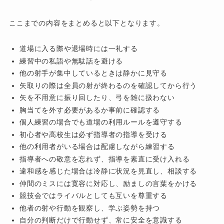
ここまでの内容をまとめると以下となります。
道場に入る際や退場時には一礼する
練習中の私語や無駄話を避ける
他の射手が集中しているときは静かに見守る
矢取りの際は全員の射が終わるのを確認してから行う
矢を不用意に振り回したり、弓を雑に扱わない
胸当てを外す必要があるか事前に確認する
個人練習の場合でも道場の利用ルールを遵守する
初心者や高校生は必ず指導者の指導を受ける
他の利用者がいる場合は配慮しながら練習する
指導者への敬意を忘れず、指導を素直に受け入れる
違和感を感じた場合は冷静に状況を見直し、相談する
仲間のミスには寛容に対応し、励ましの言葉をかける
競技会ではライバルとしても互いを尊重する
他者の射や行動を観察し、学ぶ姿勢を持つ
自分の判断だけで行動せず、常に安全を意識する