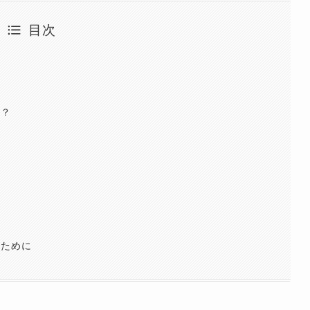
目次
か？
？
るために